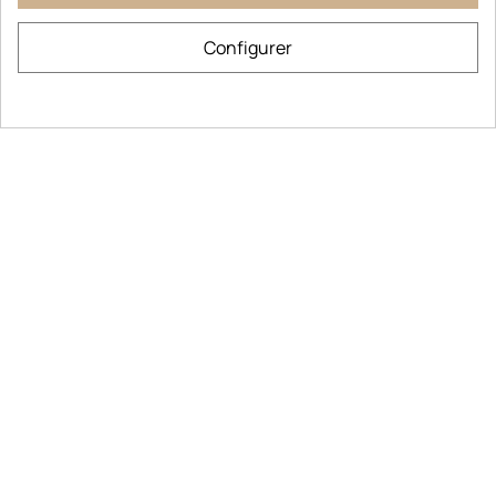
Configurer
POIVRE VERT GRILLE DE MADAGASCAR
8,90 €
Ajouter au panier