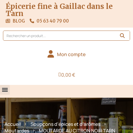
Épicerie fine à Gaillac dans le
Tarn
BLOG
05 63 40 79 00
Mon compte
0,00 €
Accueil
Soupçons d'épices et d'arômes
Moutardes
MOUTARDE AU CITRON NOIR TARN