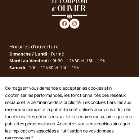
Horaires d'ouverture
Dimanche / Lundi :
Fermé
Mardi au Vendredi :
9h30 - 12h30 et 15h - 19h
Samedi :
10h - 12h30 et 15h - 19h
Téléphone : 05 63 40 79 00
Ce magasin vous demande d'accepter les cookies afin
d'optimiser les performances, les fonctionnalités des réseaux
Adresse : 10 Rue Joseph Rigal, 81600 Gaillac
sociaux et la pertinence de la publicité. Les cookies tiers liés aux
Contact : lecomptoirdolivier@gmail.com
réseaux sociaux et à la publicité sont utilisés pour vous offrir des
fonctionnalités optimisées sur les réseaux sociaux, ainsi que des
Saveurs du Tarn
publicités personnalisées. Acceptez-vous ces cookies ainsi que
les implications associées à l'utilisation de vos données
Grappes & Bulles
personnelles ?