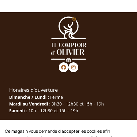
Horaires d'ouverture
Dimanche / Lundi :
Fermé
Mardi au Vendredi :
9h30 - 12h30 et 15h - 19h
Samedi :
10h - 12h30 et 15h - 19h
Téléphone : 05 63 40 79 00
Ce magasin vous demande d'accepter les cookies afin