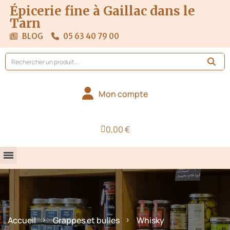
Épicerie fine à Gaillac dans le
Tarn
BLOG
05 63 40 79 00
Mon compte
0,00 €
Accueil
Grappes et bulles
Whisky