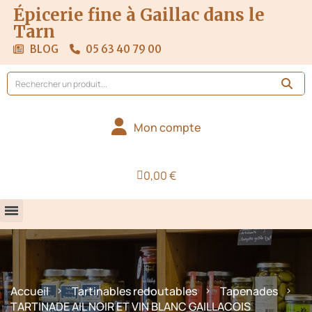
Épicerie fine à Gaillac dans le
Tarn
BLOG
05 63 40 79 00
Mon compte
0,00 €
Accueil
Tartinables redoutables
Tapenades
TARTINADE AIL NOIR ET VIN BLANC GAILLACOIS