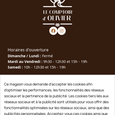
Horaires d'ouverture
Dimanche / Lundi :
Fermé
Mardi au Vendredi :
9h30 - 12h30 et 15h - 19h
Samedi :
10h - 12h30 et 15h - 19h
Téléphone : 05 63 40 79 00
Ce magasin vous demande d'accepter les cookies afin
d'optimiser les performances, les fonctionnalités des réseaux
Adresse : 10 Rue Joseph Rigal, 81600 Gaillac
sociaux et la pertinence de la publicité. Les cookies tiers liés aux
Contact : lecomptoirdolivier@gmail.com
réseaux sociaux et à la publicité sont utilisés pour vous offrir des
fonctionnalités optimisées sur les réseaux sociaux, ainsi que des
Saveurs du Tarn
publicités personnalisées. Acceptez-vous ces cookies ainsi que