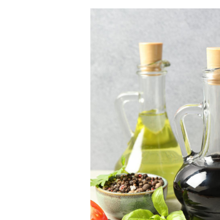
AU GOURMET :
VIOLETTE DE TOULOUSE : ENTRE
PRODUITS DU
HÉRITAGE LOCAL ET PLAISIR
TOUJOURS
SUCRÉ
Symbole emblématique de la Ville Rose,
r, nous vous
la violette de Toulouse incarne à la fois
 composer le
le raffinement et la douceur. Son...
fera vraiment
Lire la suite