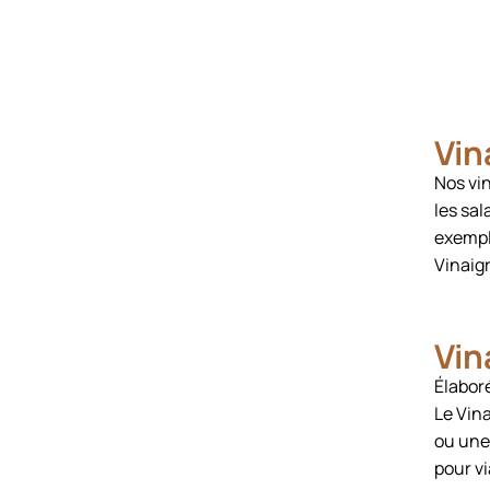
Vin
Nos vin
les sal
exempl
Vinaig
Vin
Élaboré
Le Vin
ou une 
pour v