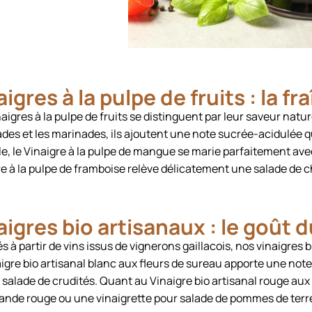
aigres à la pulpe de fruits : la 
aigres à la pulpe de fruits se distinguent par leur saveur natu
ades et les marinades, ils ajoutent une note sucrée-acidulée 
e, le Vinaigre à la pulpe de mangue se marie parfaitement avec
re à la pulpe de framboise relève délicatement une salade de
aigres bio artisanaux : le goût d
s à partir de vins issus de vignerons gaillacois, nos vinaigres
aigre bio artisanal blanc aux fleurs de sureau apporte une not
salade de crudités. Quant au Vinaigre bio artisanal rouge aux
iande rouge ou une vinaigrette pour salade de pommes de terr