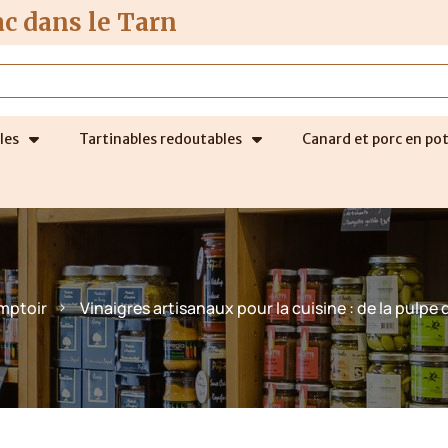
ac dans le Tarn
les
Tartinables redoutables
Canard et porc en po
mptoir
Vinaigres artisanaux pour la cuisine : de la pulp