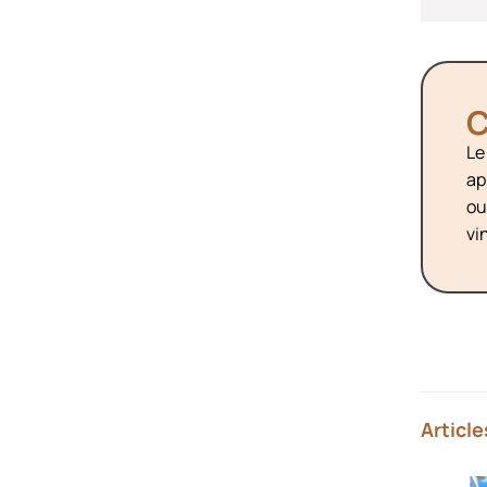
C
Le
ap
ou
vi
Article