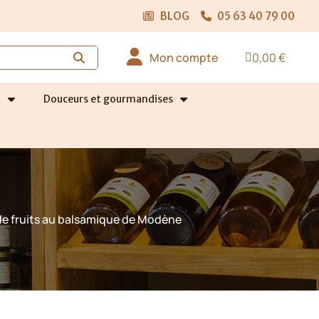
BLOG
05 63 40 79 00
Mon compte
0,00 €
t
Douceurs et gourmandises
e de fruits au balsamique de Modène