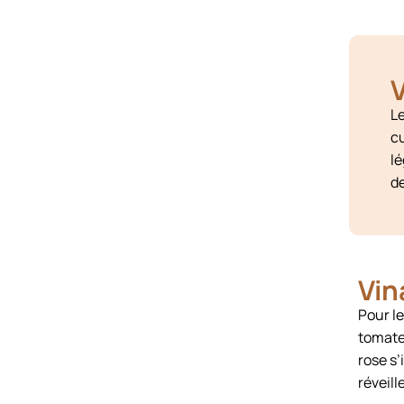
V
Le
c
l
de
Vin
Pour le
tomates
rose s’
réveil