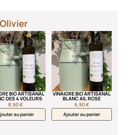
Olivier
VINAIG
VIEUX
Aj
GRE BIO ARTISANAL
VINAIGRE BIO ARTISANAL
C DES 4 VOLEURS
BLANC AIL ROSE
8,90 €
6,90 €
jouter au panier
Ajouter au panier