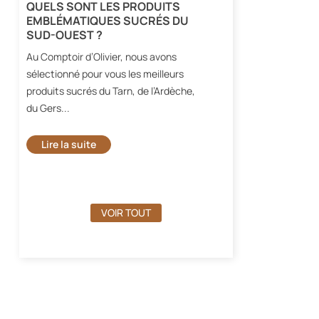
QUELS SONT LES PRODUITS
OFFRIR UN CADE
EMBLÉMATIQUES SUCRÉS DU
POURQUOI LES 
SUD-OUEST ?
TERROIR FONT 
PLAISIR ?
Au Comptoir d’Olivier, nous avons
Au Comptoir d’Olivie
sélectionné pour vous les meilleurs
accompagnons pour
produits sucrés du Tarn, de l’Ardèche,
cadeau gourmet qui 
du Gers...
plaisir.
Lire la suite
Lire la suite
VOIR TOUT