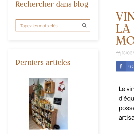
Rechercher dans blog
VI
LA
MO
18/06
Derniers articles
Fac
Le vi
d’équ
possè
artis