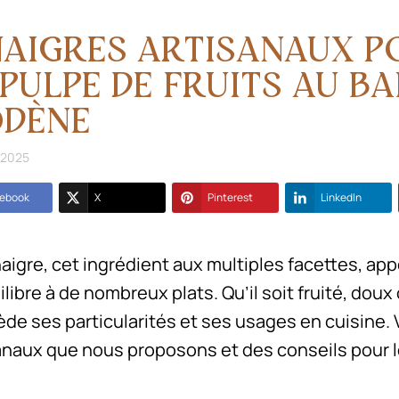
NAIGRES ARTISANAUX PO
 PULPE DE FRUITS AU B
DÈNE
/2025
ebook
X
Pinterest
LinkedIn
naigre, cet ingrédient aux multiples facettes, ap
ilibre à de nombreux plats. Qu’il soit fruité, dou
de ses particularités et ses usages en cuisine. V
anaux que nous proposons et des conseils pour le