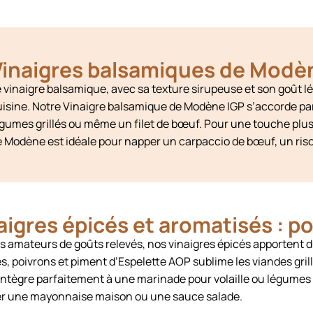
inaigres balsamiques de Modène
 vinaigre balsamique, avec sa texture sirupeuse et son goût 
uisine. Notre Vinaigre balsamique de Modène IGP s’accorde pa
égumes grillés ou même un filet de bœuf. Pour une touche plu
 Modène est idéale pour napper un carpaccio de bœuf, un riso
aigres épicés et aromatisés : p
s amateurs de goûts relevés, nos vinaigres épicés apportent du
, poivrons et piment d’Espelette AOP sublime les viandes grillée
intègre parfaitement à une marinade pour volaille ou légumes 
ler une mayonnaise maison ou une sauce salade.