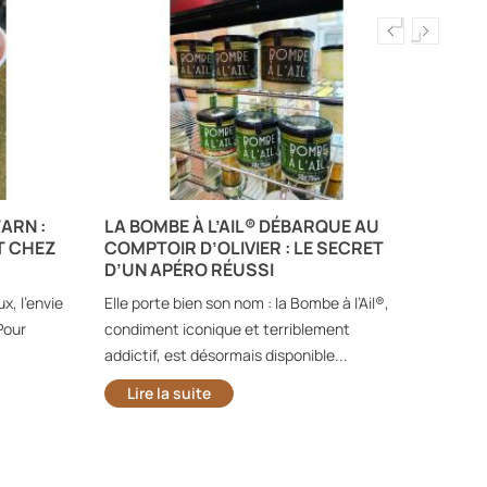
ARN :
LA BOMBE À L’AIL® DÉBARQUE AU
ARRI
T CHEZ
COMPTOIR D’OLIVIER : LE SECRET
ENTI
D’UN APÉRO RÉUSSI
Le Com
x, l’envie
Elle porte bien son nom : la Bombe à l’Ail®,
la gas
Pour
condiment iconique et terriblement
entière
addictif, est désormais disponible...
Lir
Lire la suite