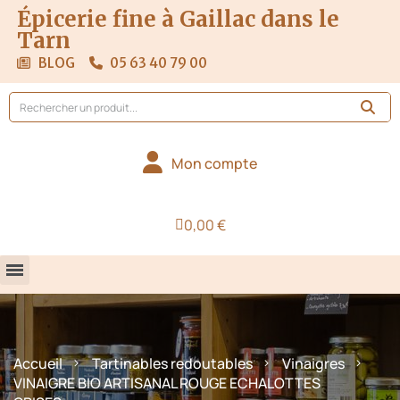
Épicerie fine à Gaillac dans le
Tarn
BLOG
05 63 40 79 00
Mon compte
0,00 €
Accueil
Tartinables redoutables
Vinaigres
VINAIGRE BIO ARTISANAL ROUGE ECHALOTTES