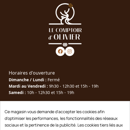
Horaires d'ouverture
Dimanche / Lundi :
Fermé
Mardi au Vendredi :
9h30 - 12h30 et 15h - 19h
Samedi :
10h - 12h30 et 15h - 19h
Téléphone : 05 63 40 79 00
Ce magasin vous demande d'accepter les cookies afin
d'optimiser les performances, les fonctionnalités des réseaux
Adresse : 10 Rue Joseph Rigal, 81600 Gaillac
sociaux et la pertinence de la publicité. Les cookies tiers liés aux
Contact : lecomptoirdolivier@gmail.com