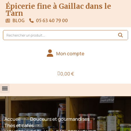
Épicerie fine à Gaillac dans le
Tarn
BLOG
05 63 40 79 00
Mon compte
0,00 €
Accueil
Douceurs et gourmandises
Thés et cafés