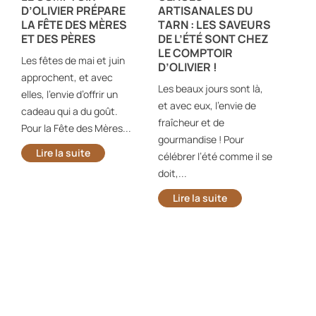
D’OLIVIER PRÉPARE
ARTISANALES DU
DÉ
LA FÊTE DES MÈRES
TARN : LES SAVEURS
COM
ET DES PÈRES
DE L’ÉTÉ SONT CHEZ
: L
LE COMPTOIR
APÉ
Les fêtes de mai et juin
D’OLIVIER !
Elle
approchent, et avec
Les beaux jours sont là,
la Bo
elles, l’envie d’offrir un
et avec eux, l’envie de
cond
cadeau qui a du goût.
fraîcheur et de
terr
Pour la Fête des Mères...
gourmandise ! Pour
déso
Lire la suite
célébrer l’été comme il se
L
doit,...
Lire la suite