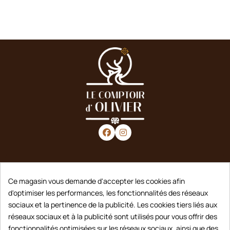
Horaires d'ouverture
Ce magasin vous demande d'accepter les cookies afin
Dimanche / Lundi :
Fermé
d'optimiser les performances, les fonctionnalités des réseaux
Mardi au Vendredi :
9h30 - 12h30 et 15h - 19h
sociaux et la pertinence de la publicité. Les cookies tiers liés aux
Samedi :
10h - 12h30 et 15h - 19h
réseaux sociaux et à la publicité sont utilisés pour vous offrir des
fonctionnalités optimisées sur les réseaux sociaux, ainsi que des