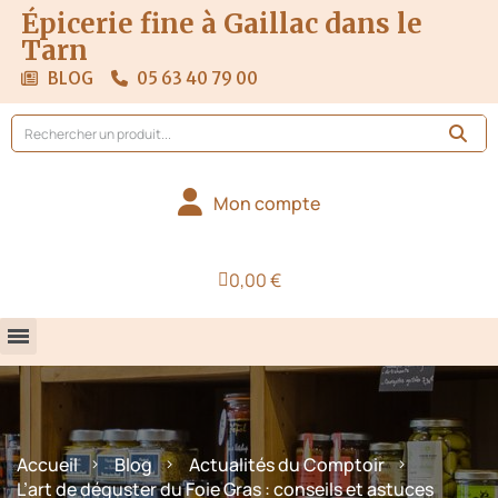
Épicerie fine à Gaillac dans le
Tarn
BLOG
05 63 40 79 00
Mon compte
0,00 €
Accueil
Blog
Actualités du Comptoir
L’art de déguster du Foie Gras : conseils et astuces