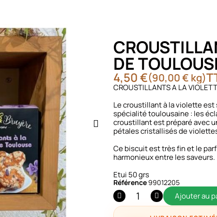
CROUSTILLAN
DE TOULOUS
4,50 €
T
(90,00 € kg)
CROUSTILLANTS A LA VIOLET
Le croustillant à la violette e
spécialité toulousaine : les écl
croustillant est préparé avec u
pétales cristallisés de violett
Ce biscuit est très fin et le pa
harmonieux entre les saveurs.
Etui 50 grs
Référence
99012205
Ajouter au p