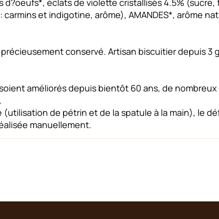
s d?oeufs*, éclats de violette cristallisés 4.5% (sucre,
: carmins et indigotine, arôme), AMANDES*, arôme nat
l précieusement conservé. Artisan biscuitier depuis 3
e soient améliorés depuis bientôt 60 ans, de nombreu
.
utilisation de pétrin et de la spatule à la main), le 
réalisée manuellement.