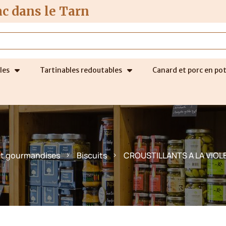
ac dans le Tarn
les
Tartinables redoutables
Canard et porc en po
et gourmandises
Biscuits
CROUSTILLANTS A LA VIO