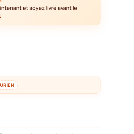
E
enant et soyez livré avant le
t
CURIEN