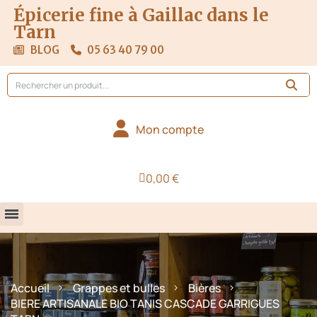
Épicerie fine à Gaillac dans le
Tarn
BLOG
05 63 40 79 00
Mon compte
0,00 €
Accueil
Grappes et bulles
Bières
BIERE ARTISANALE BIO TANIS CASCADE GARRIGUES