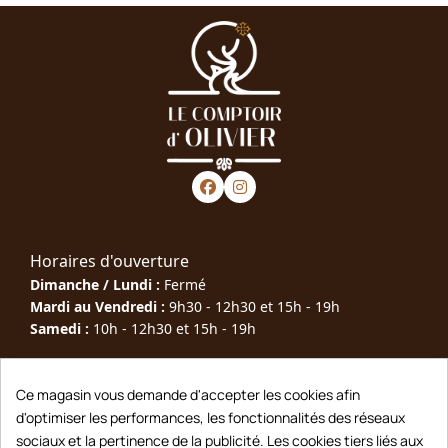
Horaires d'ouverture
Dimanche / Lundi :
Fermé
Mardi au Vendredi :
9h30 - 12h30 et 15h - 19h
Samedi :
10h - 12h30 et 15h - 19h
Téléphone : 05 63 40 79 00
Ce magasin vous demande d'accepter les cookies afin
d'optimiser les performances, les fonctionnalités des réseaux
Adresse : 10 Rue Joseph Rigal, 81600 Gaillac
sociaux et la pertinence de la publicité. Les cookies tiers liés aux