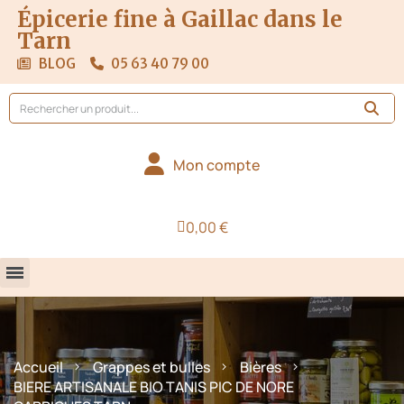
Épicerie fine à Gaillac dans le
Tarn
BLOG
05 63 40 79 00
Mon compte
0,00 €
Accueil
Grappes et bulles
Bières
BIERE ARTISANALE BIO TANIS PIC DE NORE