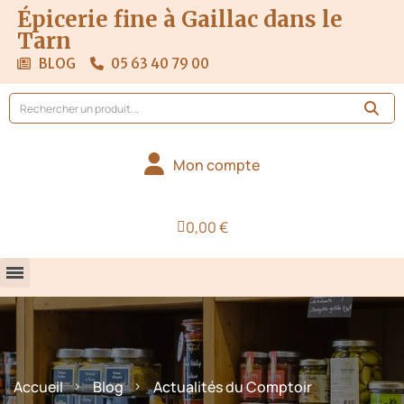
Épicerie fine à Gaillac dans le
Tarn
BLOG
05 63 40 79 00
Mon compte
0,00 €
Accueil
Blog
Actualités du Comptoir